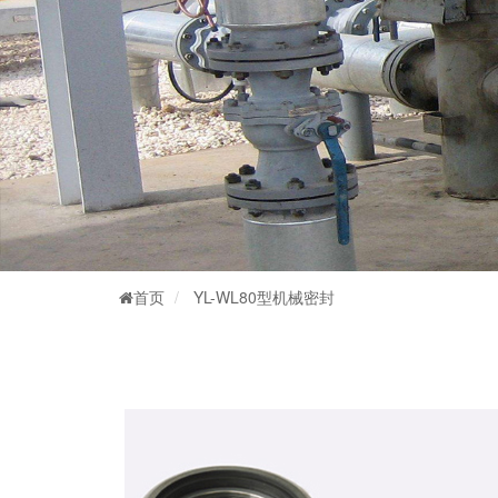
首页
YL-WL80型机械密封