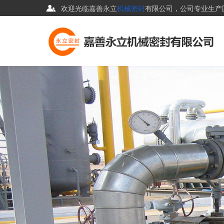
欢迎光临嘉善永立
机械密封
有限公司，公司专业生产