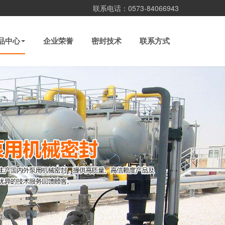
联系电话：0573-84066943
品中心
企业荣誉
密封技术
联系方式